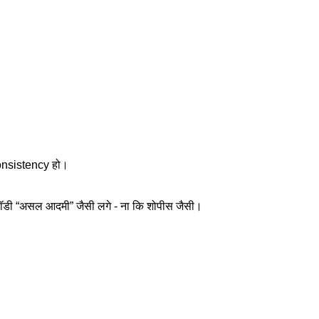
onsistency हो।
ि बॉडी “असल आदमी” जैसी लगे - ना कि शोपीस जैसी।