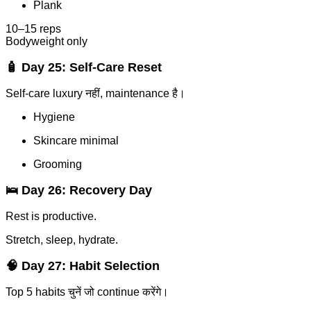
Plank
10–15 reps
Bodyweight only
🧴 Day 25: Self-Care Reset
Self-care luxury नहीं, maintenance है।
Hygiene
Skincare minimal
Grooming
🛌 Day 26: Recovery Day
Rest is productive.
Stretch, sleep, hydrate.
🧠 Day 27: Habit Selection
Top 5 habits चुनें जो continue करेंगे।