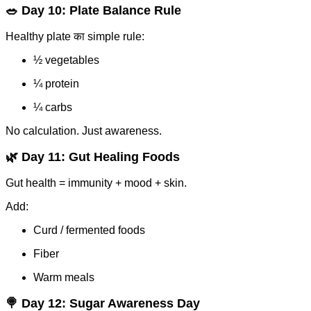
🥗 Day 10: Plate Balance Rule
Healthy plate का simple rule:
½ vegetables
¼ protein
¼ carbs
No calculation. Just awareness.
🌿 Day 11: Gut Healing Foods
Gut health = immunity + mood + skin.
Add:
Curd / fermented foods
Fiber
Warm meals
🍭 Day 12: Sugar Awareness Day