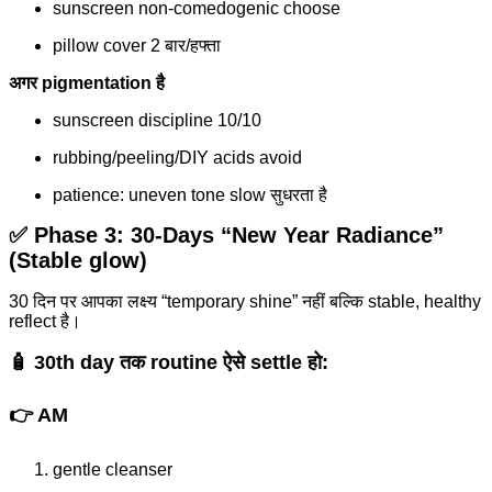
sunscreen non-comedogenic choose
pillow cover 2 बार/हफ्ता
अगर pigmentation है
sunscreen discipline 10/10
rubbing/peeling/DIY acids avoid
patience: uneven tone slow सुधरता है
✅ Phase 3: 30-Days “New Year Radiance”
(Stable glow)
30 दिन पर आपका लक्ष्य “temporary shine” नहीं बल्कि stable, healthy
reflect है।
🧴 30th day तक routine ऐसे settle हो:
👉 AM
gentle cleanser