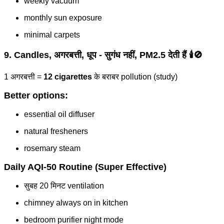
weekly vacuum
monthly sun exposure
minimal carpets
9. Candles, अगरबत्ती, धूप - सुगंध नहीं, PM2.5 देती हैं 🕯️🚫
1 अगरबत्ती =
12 cigarettes
के बराबर pollution (study)
Better options:
essential oil diffuser
natural fresheners
rosemary steam
Daily AQI-50 Routine (Super Effective)
सुबह 20 मिनट ventilation
chimney always on in kitchen
bedroom purifier night mode