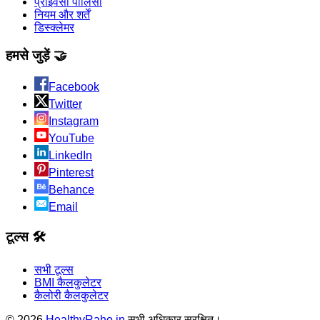
प्राइवेसी पॉलिसी
नियम और शर्तें
डिस्क्लेमर
हमसे जुड़ें 🤝
Facebook
Twitter
Instagram
YouTube
LinkedIn
Pinterest
Behance
Email
टूल्स 🛠️
सभी टूल्स
BMI कैलकुलेटर
कैलोरी कैलकुलेटर
©
2026
HealthyRaho.in
सभी अधिकार सुरक्षित।