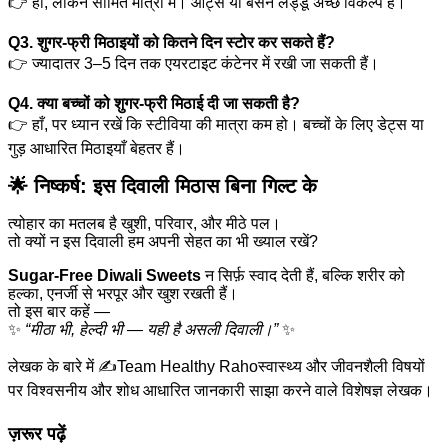
👉 हाँ, लेकिन सीमित मात्रा में। ओट्स या बेसन लड्डू अच्छे विकल्प हैं।
Q3. शुगर-फ्री मिठाइयों को कितने दिन स्टोर कर सकते हैं?
👉 ज्यादातर 3–5 दिन तक एयरटाइट कंटेनर में रखी जा सकती हैं।
Q4. क्या बच्चों को शुगर-फ्री मिठाई दी जा सकती है?
👉 हाँ, पर ध्यान रखें कि स्टीविया की मात्रा कम हो। बच्चों के लिए डेट्स या
गुड़ आधारित मिठाइयाँ बेहतर हैं।
🌟 निष्कर्ष: इस दिवाली मिठास बिना गिल्ट के
त्योहार का मतलब है खुशी, परिवार, और मीठे पल।
तो क्यों न इस दिवाली हम अपनी सेहत का भी ख्याल रखें?
Sugar-Free Diwali Sweets
न सिर्फ़ स्वाद देती हैं, बल्कि शरीर को
हल्का, एनर्जी से भरपूर और खुश रखती हैं।
तो इस बार कहें —
✨
“मीठा भी, हेल्दी भी — यही है असली दिवाली।”
✨
लेखक के बारे में ✍️
Team Healthy Raho
स्वास्थ्य और जीवनशैली विषयों
पर विश्वसनीय और शोध आधारित जानकारी साझा करने वाले विशेषज्ञ लेखक।
ज़रूर पढ़ें