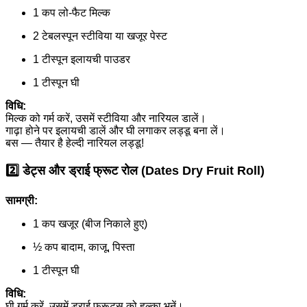
1 कप लो-फैट मिल्क
2 टेबलस्पून स्टीविया या खजूर पेस्ट
1 टीस्पून इलायची पाउडर
1 टीस्पून घी
विधि:
मिल्क को गर्म करें, उसमें स्टीविया और नारियल डालें।
गाढ़ा होने पर इलायची डालें और घी लगाकर लड्डू बना लें।
बस — तैयार है हेल्दी नारियल लड्डू!
2️⃣
डेट्स और ड्राई फ्रूट रोल (Dates Dry Fruit Roll)
सामग्री:
1 कप खजूर (बीज निकाले हुए)
½ कप बादाम, काजू, पिस्ता
1 टीस्पून घी
विधि:
घी गर्म करें, उसमें ड्राई फ्रूट्स को हल्का भूनें।