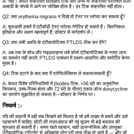
A: नहीं। केवल संक्रमित Ixodes टिक और उनमें भी संक्रमित प्रतिशत वाली
आबादी के संपर्क में आने पर जोखिम होता है। हर टिक संक्रमित नहीं होता।
Q2: क्या erythema migrans न दिखे तो टेस्ट पर भरोसा कर सकता हूँ?
A: शुरुआती हफ्तों में एंटीबॉडी टेस्ट फॉल्स-नेगेटिव हो सकते हैं। क्लिनिकल
इतिहास और लक्षण महत्वपूर्ण हैं; डॉक्टर से मार्गदर्शन लें।
Q3: क्या लंबी अवधि के एंटीबायोटिक्स PTLDS ठीक कर देंगे?
A: अब तक के शोध और गाइडलाइन्स लंबे कोर्स एंटीबायोटिक्स के स्पष्ट लाभ
का समर्थन नहीं करते; PTLDS प्रबंधन में लक्षण-आधारित और सपोर्टिव केयर
मुख्य है।
Q4: टिक हटाने के बाद क्या मैं प्रोफिलैक्सिस ले सकता/सकती हूँ?
A: केवल विशेष परिस्थितियों में (Ixodes टिक, >36 घंटे का अनुमानित
चिपकाव, उच्च-रिज़्क क्षेत्र और 72 घंटे के भीतर) एकल-डोज doxycycline
का उपयोग सुझावित हो सकता है—डॉक्टर के निर्णय पर।
निष्कर्ष :-
रवि की कहानी में वही सब सिखने को मिलता है जो हमें लाइम से बचने और उसे
पहचानने में चाहिए: छोटी-सी नज़रअंदाज़ की गई सूजन भी बड़े बदलाव की
शुरुआत हो सकती है। समय रहते पहचान, सही डायग्नोसिस और उपयुक्त
एंटीबायोटिक ट्रीटमेंट से अधिकांश लोग पूरी तरह ठीक हो जाते हैं — और जो