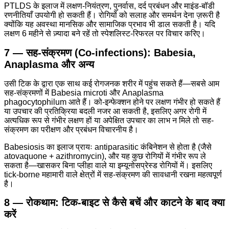
PTLDS के इलाज में लक्षण-नियंत्रण, पुनर्वास, दर्द प्रबंधन और माइंड-बॉडी
रणनीतियाँ उपयोगी हो सकती हैं। रोगियों को सलाह और समर्थन देना ज़रूरी है
क्योंकि यह अवस्था मानसिक और सामाजिक प्रभाव भी डाल सकती है। यदि
लक्षण 6 महीने से ज़्यादा बने रहें तो स्पेशलिस्ट-रिफरल पर विचार करिए।
7 — सह-संक्रमण (Co-infections): Babesia,
Anaplasma और अन्य
उसी टिक के द्वारा एक साथ कई रोगजनक शरीर में पहुंच सकते हैं—सबसे आम
सह-संक्रमणों में Babesia microti और Anaplasma
phagocytophilum आते हैं। को-इन्फेक्शन होने पर लक्षण गंभीर हो सकते हैं
या उपचार की प्रतिक्रिया बदली नजर आ सकती है, इसलिए अगर रोगी में
अत्यधिक रूप से गंभीर लक्षण हों या अपेक्षित उपचार का लाभ न मिले तो सह-
संक्रमण का परीक्षण और प्रबंधन विचारनीय है।
Babesiosis का इलाज प्रायः antiparasitic कंबिनेशन से होता है (जैसे
atovaquone + azithromycin), और यह कुछ रोगियों में गंभीर रूप ले
सकता है—खासकर बिना प्लीहा वाले या इम्यूनोसप्रेस्ड रोगियों में। इसलिए
tick-borne महामारी वाले क्षेत्रों में सह-संक्रमण की सावधानी रखना महत्वपूर्ण
है।
8 — रोकथाम: टिक-बाइट से कैसे बचें और काटने के बाद क्या
करें