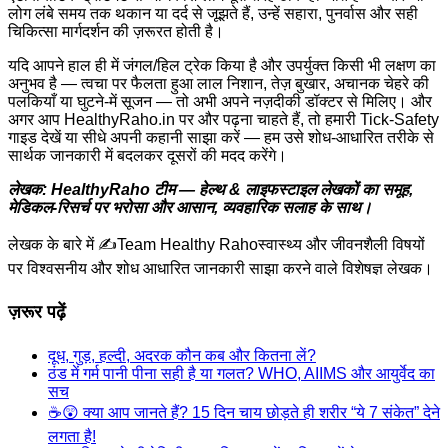
लोग लंबे समय तक थकान या दर्द से जूझते हैं, उन्हें सहारा, पुनर्वास और सही
चिकित्सा मार्गदर्शन की ज़रूरत होती है।
यदि आपने हाल ही में जंगल/हिल ट्रेक किया है और उपर्युक्त किसी भी लक्षण का
अनुभव है — त्वचा पर फैलता हुआ लाल निशान, तेज़ बुखार, अचानक चेहरे की
पलकियाँ या घुटने-में सूजन — तो अभी अपने नज़दीकी डॉक्टर से मिलिए। और
अगर आप HealthyRaho.in पर और पढ़ना चाहते हैं, तो हमारी Tick-Safety
गाइड देखें या सीधे अपनी कहानी साझा करें — हम उसे शोध-आधारित तरीके से
सार्थक जानकारी में बदलकर दूसरों की मदद करेंगे।
लेखक: HealthyRaho टीम — हेल्थ & लाइफस्टाइल लेखकों का समूह,
मेडिकल-रिसर्च पर भरोसा और आसान, व्यवहारिक सलाह के साथ।
लेखक के बारे में ✍️
Team Healthy Raho
स्वास्थ्य और जीवनशैली विषयों
पर विश्वसनीय और शोध आधारित जानकारी साझा करने वाले विशेषज्ञ लेखक।
ज़रूर पढ़ें
दूध, गुड़, हल्दी, अदरक कौन कब और कितना लें?
ठंड में गर्म पानी पीना सही है या गलत? WHO, AIIMS और आयुर्वेद का
सच
☕😲 क्या आप जानते हैं? 15 दिन चाय छोड़ते ही शरीर “ये 7 संकेत” देने
लगता है!