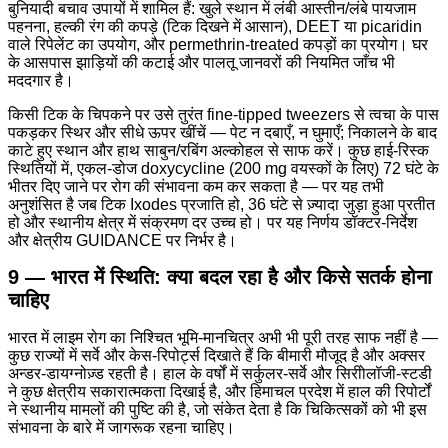
बुनियादी बचाव उपायों में शामिल हैं: खुले स्थान में लंबी आस्तीन/लंबे पायजाम
पहनना, हल्की रंग की कपड़े (टिक दिखने में आसान), DEET या picaridin
वाले रिपेलेंट का उपयोग, और permethrin-treated कपड़ों का प्रयोग। घर
के आसपास झाड़ियों की कटाई और पालतू जानवरों की नियमित जाँच भी
मददगार है।
किसी टिक के चिपकने पर उसे तुरंत fine-tipped tweezers से त्वचा के पास
पकड़कर स्थिर और सीधे ऊपर खींचें — पेट न दबाएँ, न घुमाएँ; निकालने के बाद
काटे हुए स्थान और हाथ साबुन/रबिंग अल्कोहल से साफ करें। कुछ हाई-रिस्क
स्थितियों में, एकल-डोज doxycycline (200 mg वयस्कों के लिए) 72 घंटे के
भीतर दिए जाने पर रोग की संभावना कम कर सकता है — पर यह तभी
अनुशंसित है जब टिक Ixodes प्रजाति हो, 36 घंटे से ज़्यादा जुड़ा हुआ प्रतीत
हो और स्थानीय क्षेत्र में संक्रमण दर उच्च हो। पर यह निर्णय डॉक्टर-निर्देश
और क्षेत्रीय GUIDANCE पर निर्भर है।
9 — भारत में स्थिति: क्या बदल रहा है और किसे सतर्क होना
चाहिए
भारत में लाइम रोग का निश्चित भूमि-मानचित्र अभी भी पूरी तरह साफ नहीं है —
कुछ राज्यों में सर्वे और केस-रिपोर्ट्स दिखाते हैं कि बीमारी मौजूद है और अक्सर
अन्डर-डायग्नोज़्ड रहती है। हाल के वर्षों में सर्कुलर-सर्वे और सिरीोलॉजी-स्टडी
ने कुछ क्षेत्रीय सकारात्मकता दिखाई है, और हिमाचल प्रदेश में हाल की रिपोर्टों
ने स्थानीय मामलों की पुष्टि की है, जो संकेत देता है कि चिकित्सकों को भी इस
संभावना के बारे में जागरूक रहना चाहिए।