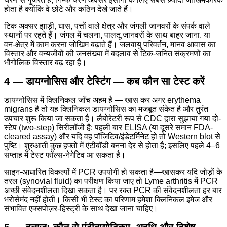
होता है क्योंकि वे छोटे और कठिन देखे जाते हैं।
टिक अक्सर झाड़ी, घास, पत्तों वाले क्षेत्र और जंगली जानवरों के संपर्क वाले
स्थानों पर रहते हैं। जंगल में चलना, पालतू जानवरों के साथ बाहर जाना, या
वन-क्षेत्र में काम करना जोखिम बढ़ाते हैं। जलवायु परिवर्तन, मानव आवास का
विस्तार और वन्यजीवों की जनसंख्या में बदलाव से टिक-जनित संक्रमणों का
भौगोलिक विस्तार बढ़ रहा है।
4 — डायग्नोसिस और टेस्टिंग — कब कौन सा टेस्ट करें
डायग्नोसिस में क्लिनिकल जाँच अहम है — खास कर अगर erythema
migrans है तो यह क्लिनिकल डायग्नोसिस का मजबूत संकेत है और तुरंत
उपचार शुरू किया जा सकता है। लैबोरेटरी रूप से CDC द्वारा सुझाया गया दो-
स्टेप (two-step) सिरीलॉजी है: पहली बार ELISA (या दूसरे समान FDA-
cleared assay) और यदि वह पॉजिटिव/इंडेटर्मिनेट हो तो Western blot से
पुष्टि। शुरुआती कुछ हफ्तों में एंटीबॉडी बनना देर से होता है; इसलिए पहले 4–6
सप्ताह में टेस्ट फॉल्स-नेगेटिव आ सकता है।
साइन-आधारित विकल्पों में PCR उपयोगी हो सकता है—खासकर यदि जोड़ों के
तरल (synovial fluid) का परीक्षण किया जाए तो Lyme arthritis में PCR
अच्छी संवेदनशीलता दिखा सकता है। पर रक्त PCR की संवेदनशीलता हर बार
भरोसेमंद नहीं होती। किसी भी टेस्ट का परिणाम हमेशा क्लिनिकल इमेज और
संभावित एक्सपोज़र-हिस्ट्री के साथ देखा जाना चाहिए।