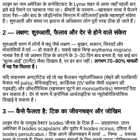
लाइम का नाम अमेरिका के कनेक्टिकट के Lyme शहर से आया जहाँ पहली बार
इसे बड़े पैमाने पर पहचाना गया था। बीमारी के प्रमाण—खासकर त्वचा में फैलने
वाला रैश—और बाद के जोड़ों/नर्वस सिस्टम में जटिलताएँ इसके महत्वपूर्ण संकेत
हैं। शुरुआती और समय पर इलाज से अधिकतर लोग पूरी तरह ठीक हो जाते हैं।
2 — लक्षण: शुरुआती, फैलाव और देर से होने वाले संकेत
शुरुआती चरण में लोगों में फ्लू जैसे लक्षण — बुखार, थकान, सिरदर्द और
मांसपेशियों में दर्द — हो सकते हैं। सबसे खास चिन्ह erythema migrans
नामक रैश है जो अक्सर टिक के काटने के 3–30 दिन बाद बनता है; यह कई बार
“बुल्स-आई” (टार्गेट) जैसा दिखता है, पर हर बार नहीं।
लगभग 70–80% मामलों
में यह रैश मिलता है।
यदि संक्रमण अनट्रीटेड रहे तो यह फैलकर न्यूरोलॉजिकल (चेहरे की पलकियाँ/
फैशल नर्व palsy, मेनिंजाइटिस), कार्डियक (एV ब्लॉक जैसी धड़कन की
गड़बड़ी) और ऑर्थ्रोपैथिक (खासकर घुटने का monoarthritis) समस्याएँ पैदा
कर सकता है। देर से चरण में क्रॉनिक आर्थराइटिस या न्यूरोबोरेलियोसिस
दिखाई दे सकता है।
3 — कैसे फैलता है: टिक का जीवनचक्र और जोखिम
लाइम रोग के प्रमुख वेक्टर Ixodes जीनस के टिक हैं — उदाहरणतः उत्तर
अमेरिका में Ixodes scapularis और यूरोप में Ixodes ricinus, एशिया में
Ixodes persulcatus। टिक अपने जीवनचक्र में लार्वा → निम्फ → वयस्क
चरण से गुजरते हैं; निम्फ चरण अक्सर इंसानों के लिए सबसे ज़्यादा जोखिमकारक