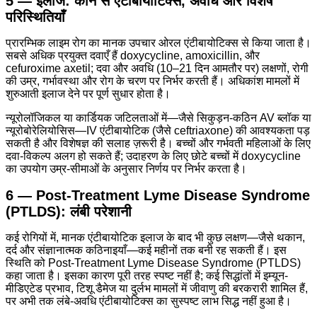
5 — इलाज: कौन से एंटीबायोटिक्स, अवधि और विशेष
परिस्थितियाँ
प्रारम्भिक लाइम रोग का मानक उपचार ओरल एंटीबायोटिक्स से किया जाता है।
सबसे अधिक प्रयुक्त दवाएँ हैं doxycycline, amoxicillin, और
cefuroxime axetil; दवा और अवधि (10–21 दिन आमतौर पर) लक्षणों, रोगी
की उम्र, गर्भावस्था और रोग के चरण पर निर्भर करती हैं। अधिकांश मामलों में
शुरुआती इलाज देने पर पूर्ण सुधार होता है।
न्यूरोलॉजिकल या कार्डियक जटिलताओं में—जैसे सिकुड़न-कठिन AV ब्लॉक या
न्यूरोबोरेलियोसिस—IV एंटीबायोटिक (जैसे ceftriaxone) की आवश्यकता पड़
सकती है और विशेषज्ञ की सलाह ज़रूरी है। बच्चों और गर्भवती महिलाओं के लिए
दवा-विकल्प अलग हो सकते हैं; उदाहरण के लिए छोटे बच्चों में doxycycline
का उपयोग उम्र-सीमाओं के अनुसार निर्णय पर निर्भर करता है।
6 — Post-Treatment Lyme Disease Syndrome
(PTLDS): लंबी परेशानी
कई रोगियों में, मानक एंटीबायोटिक इलाज के बाद भी कुछ लक्षण—जैसे थकान,
दर्द और संज्ञानात्मक कठिनाइयाँ—कई महीनों तक बनी रह सकती हैं। इस
स्थिति को Post-Treatment Lyme Disease Syndrome (PTLDS)
कहा जाता है। इसका कारण पूरी तरह स्पष्ट नहीं है; कई सिद्धांतों में इम्यून-
मीडिएटेड प्रभाव, टिशू डैमेज या दुर्लभ मामलों में जीवाणु की बरकरारी शामिल हैं,
पर अभी तक लंबे-अवधि एंटीबायोटिक्स का सुस्पष्ट लाभ सिद्ध नहीं हुआ है।