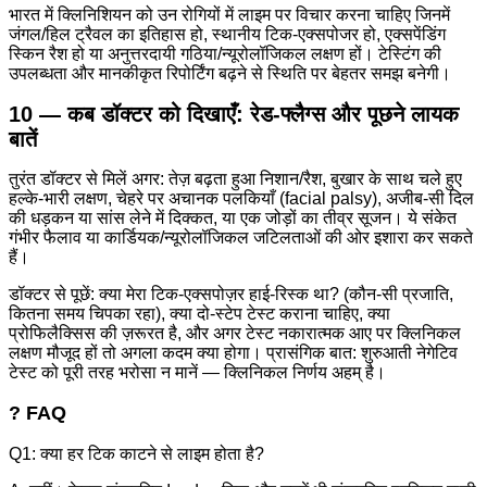
भारत में क्लिनिशियन को उन रोगियों में लाइम पर विचार करना चाहिए जिनमें
जंगल/हिल ट्रैवल का इतिहास हो, स्थानीय टिक-एक्सपोजर हो, एक्सपेंडिंग
स्किन रैश हो या अनुत्तरदायी गठिया/न्यूरोलॉजिकल लक्षण हों। टेस्टिंग की
उपलब्धता और मानकीकृत रिपोर्टिंग बढ़ने से स्थिति पर बेहतर समझ बनेगी।
10 — कब डॉक्टर को दिखाएँ: रेड-फ्लैग्स और पूछने लायक
बातें
तुरंत डॉक्टर से मिलें अगर: तेज़ बढ़ता हुआ निशान/रैश, बुखार के साथ चले हुए
हल्के-भारी लक्षण, चेहरे पर अचानक पलकियाँ (facial palsy), अजीब-सी दिल
की धड़कन या सांस लेने में दिक्कत, या एक जोड़ों का तीव्र सूजन। ये संकेत
गंभीर फैलाव या कार्डियक/न्यूरोलॉजिकल जटिलताओं की ओर इशारा कर सकते
हैं।
डॉक्टर से पूछें: क्या मेरा टिक-एक्सपोज़र हाई-रिस्क था? (कौन-सी प्रजाति,
कितना समय चिपका रहा), क्या दो-स्टेप टेस्ट कराना चाहिए, क्या
प्रोफिलैक्सिस की ज़रूरत है, और अगर टेस्ट नकारात्मक आए पर क्लिनिकल
लक्षण मौजूद हों तो अगला कदम क्या होगा। प्रासंगिक बात: शुरुआती नेगेटिव
टेस्ट को पूरी तरह भरोसा न मानें — क्लिनिकल निर्णय अहम् है।
? FAQ
Q1: क्या हर टिक काटने से लाइम होता है?