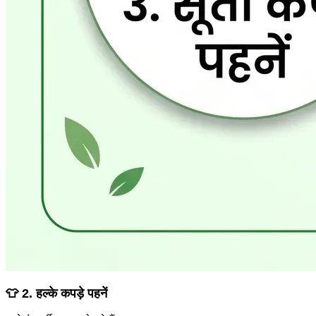
👕 2. हल्के कपड़े पहनें