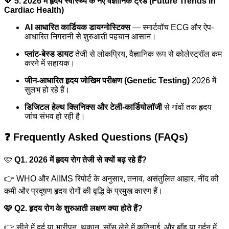
💖
5. 2026 में हृदय स्वास्थ्य के नए वैज्ञानिक ट्रेंड (Future Trends in
Cardiac Health)
AI आधारित कार्डियक डायग्नोस्टिक्स
— स्मार्टवॉच ECG और ऐप-
आधारित निगरानी से शुरुआती पहचान आसान।
प्लांट-बेस्ड डायट
तेजी से लोकप्रिय, वैज्ञानिक रूप से कोलेस्ट्रॉल कम
करने में सहायक।
जीन-आधारित हृदय जोखिम परीक्षण (Genetic Testing)
2026 में
सुलभ हो रहे हैं।
डिजिटल हेल्थ क्लिनिक्स और टेली-कार्डियोलॉजी
से गांवों तक हृदय
जांच संभव हो रही है।
❓
Frequently Asked Questions (FAQs)
🩷
Q1. 2026 में हृदय रोग तेजी से क्यों बढ़ रहे हैं?
👉 WHO और AIIMS रिपोर्ट के अनुसार, तनाव, असंतुलित आहार, नींद की
कमी और प्रदूषण हृदय रोगों की वृद्धि के प्रमुख कारण हैं।
🩷 Q2. हृदय रोग के शुरुआती लक्षण क्या होते हैं?
👉 सीने में दर्द या भारीपन, थकान, साँस लेने में कठिनाई, और बाँह या गर्दन में