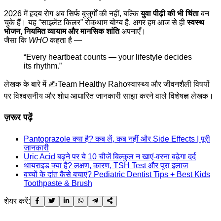
2026 में हृदय रोग अब सिर्फ बुजुर्गों की नहीं, बल्कि
युवा पीढ़ी की भी चिंता
बन
चुके हैं। यह “साइलेंट किलर” रोकथाम योग्य है, अगर हम आज से ही
स्वस्थ
भोजन, नियमित व्यायाम और मानसिक शांति
अपनाएँ।
जैसा कि
WHO
कहता है —
“Every heartbeat counts — your lifestyle decides
its rhythm.”
लेखक के बारे में ✍️
Team Healthy Raho
स्वास्थ्य और जीवनशैली विषयों
पर विश्वसनीय और शोध आधारित जानकारी साझा करने वाले विशेषज्ञ लेखक।
ज़रूर पढ़ें
Pantoprazole क्या है? कब लें, कब नहीं और Side Effects | पूरी
जानकारी
Uric Acid बढ़ने पर ये 10 चीजें बिल्कुल न खाएं-वरना बढ़ेगा दर्द
थायराइड क्या है? लक्षण, कारण, TSH Test और पूरा इलाज
बच्चों के दांत कैसे बचाएं? Pediatric Dentist Tips + Best Kids
Toothpaste & Brush
शेयर करें: