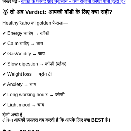
ज़रूर पढ़ें -
कॉफ़ी के फायदे और नुकसान – क्या रोज़ाना कॉफ़ी पीना हेल्दी है?
🥇
तो अब Verdict: आपकी बॉडी के लिए क्या सही?
HealthyRaho का golden फैसला—
✔ Energy चाहिए → कॉफी
✔ Calm चाहिए → चाय
✔ Gas/Acidity → चाय
✔ Slow digestion → कॉफी (ब्लैक)
✔ Weight loss → ग्रीन टी
✔ Anxiety → चाय
✔ Long working hours → कॉफी
✔ Light mood → चाय
दोनों अच्छे हैं…
लेकिन
आपकी ज़रूरत तय करती है कि आपके लिए क्या BEST है।