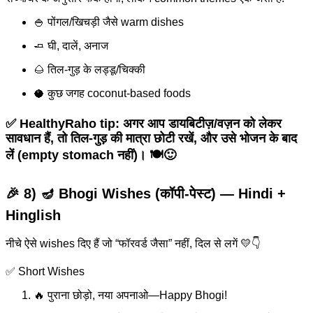
🍚 पोंगल/खिचड़ी जैसे warm dishes
🧈 घी, दालें, अनाज
🌰 तिल-गुड़ के लड्डू/चिक्की
🥥 कुछ जगह coconut-based foods
✅ HealthyRaho tip: अगर आप डायबिटीज़/वज़न को लेकर
सावधान हैं, तो तिल-गुड़ की मात्रा छोटी रखें, और उसे भोजन के बाद
लें (empty stomach नहीं)। 🍽️🙂
🎉 8) 🪔 Bhogi Wishes (कॉपी-पेस्ट) — Hindi +
Hinglish
नीचे ऐसे wishes दिए हैं जो “फॉरवर्ड जैसा” नहीं, दिल से लगें 💛👇
✅ Short Wishes
🔥 पुराना छोड़ो, नया अपनाओ—Happy Bhogi!