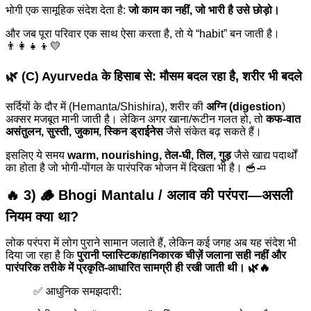
भोगी एक सामूहिक संदेश देता है:
जो काम का नहीं, जो भारी है उसे छोड़ो।
और जब पूरा परिवार एक साथ ऐसा करता है, तो ये “habit” बन जाती है।
👨‍👩‍👧‍👦💛
🌿 (C) Ayurveda के हिसाब से: मौसम बदल रहा है, शरीर भी बदले
सर्दियों के दौर में (Hemanta/Shishira), शरीर की
अग्नि (digestion
)
अक्सर मजबूत मानी जाती है। लेकिन अगर खाना/रूटीन गलत हो, तो
कफ-वात
असंतुलन, सुस्ती, जुकाम, स्किन ड्राईनेस
जैसे संकेत बढ़ सकते हैं।
इसलिए ये समय
warm, nourishing, तेल-घी, तिल, गुड़
जैसे खाद्य पदार्थों
का होता है जो भोगी-पोंगल के पारंपरिक भोजन में दिखता भी है। 🥣🧈
🔥 3) 🪵 Bhogi Mantalu / अलाव की परंपरा—असली
नियम क्या था?
लोक परंपरा में लोग पुराने सामान जलाते हैं, लेकिन कई जगह अब यह संदेश भी
दिया जा रहा है कि
पुरानी प्लास्टिक/हानिकारक चीज़ें जलाना सही नहीं और
पारंपरिक तरीके में प्रकृति-आधारित सामग्री ही रखी जाती थी। 🌿🔥
✅ आधुनिक समझदारी: