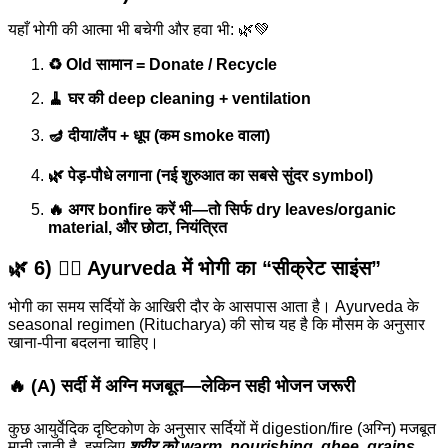
यहाँ भोगी की आत्मा भी बचेगी और हवा भी: 🌿💚
♻️ Old सामान = Donate / Recycle
🧹 घर की deep cleaning + ventilation
🪔 दीया/लैंप + धूप (कम smoke वाला)
🌿 पेड़-पौधे लगाना (नई शुरुआत का सबसे सुंदर symbol)
🔥 अगर bonfire करें भी—तो सिर्फ dry leaves/organic
material, और छोटा, नियंत्रित
🌿 6) 🧘‍♀️ Ayurveda में भोगी का “सीक्रेट साइंस”
भोगी का समय सर्दियों के आखिरी दौर के आसपास आता है। Ayurveda के
seasonal regimen (Ritucharya) की सोच यह है कि मौसम के अनुसार
खाना-पीना बदलना चाहिए।
🔥 (A) सर्दी में अग्नि मजबूत—लेकिन सही भोजन जरूरी
कुछ आयुर्वेदिक दृष्टिकोण के अनुसार सर्दियों में digestion/fire (अग्नि) मजबूत
मानी जाती है, इसलिए
शरीर को warm, nourishing, ghee, grains,