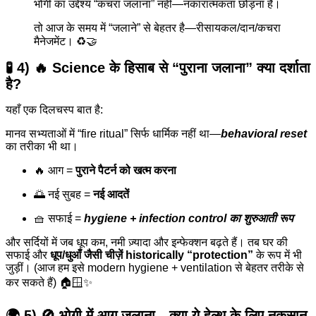
भोगी का उद्देश्य “कचरा जलाना” नहीं—नकारात्मकता छोड़ना है।
तो आज के समय में “जलाने” से बेहतर है—रीसायकल/दान/कचरा
मैनेजमेंट। ♻️🤝
🧪 4) 🔥 Science के हिसाब से “पुराना जलाना” क्या दर्शाता
है?
यहाँ एक दिलचस्प बात है:
मानव सभ्यताओं में “fire ritual” सिर्फ धार्मिक नहीं था—
behavioral reset
का तरीका भी था।
🔥 आग =
पुराने पैटर्न को खत्म करना
🌅 नई सुबह =
नई आदतें
🧺 सफाई =
hygiene + infection control का शुरुआती रूप
और सर्दियों में जब धूप कम, नमी ज़्यादा और इन्फेक्शन बढ़ते हैं। तब घर की
सफाई और
धूप/धुआँ जैसी चीज़ें historically “protection”
के रूप में भी
जुड़ीं। (आज हम इसे modern hygiene + ventilation से बेहतर तरीके से
कर सकते हैं) 🏠🪟✨
🌍 5) 🚫 भोगी में आग जलाना—क्या ये हेल्थ के लिए नुकसान