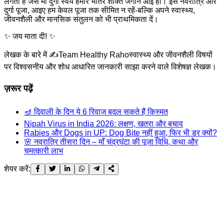
लगता है जैसे माँ दुर्गा स्वयं हमारे भीतर शक्ति जगाने आई हों। इस नवरात्रि और
दुर्गा पूजा, आइए हम केवल पूजा तक सीमित न रहें-बल्कि अपने स्वास्थ्य,
जीवनशैली और मानसिक संतुलन को भी प्राथमिकता दें।
✨ जय माता दी! ✨
लेखक के बारे में ✍️
Team Healthy Raho
स्वास्थ्य और जीवनशैली विषयों
पर विश्वसनीय और शोध आधारित जानकारी साझा करने वाले विशेषज्ञ लेखक।
ज़रूर पढ़ें
🪔 दिवाली के दिन ये 6 रिवाज बदल सकते हैं किस्मत
Nipah Virus in India 2026: लक्षण, खतरा और बचाव
Rabies और Dogs in UP: Dog Bite नहीं हुआ, फिर भी डर क्यों?
🌸 नवरात्रि तीसरा दिन – माँ चंद्रघंटा की पूजा विधि, कथा और
चमत्कारी लाभ
शेयर करें: