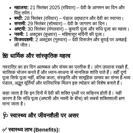
महालया:
21 सितंबर 2025 (रविवार) – देवी के आगमन का दिन और
पितृ तर्पण।
षष्ठी:
28 सितंबर (रविवार) – पंडाल उद्घाटन और देवी का स्वागत।
सप्तमी:
29 सितंबर (सोमवार) – देवी के जागरण का दिन।
अष्टमी:
30 सितंबर (मंगलवार) – कुमारी पूजा और संधि पूजा का महत्व।
नवमी:
1 अक्टूबर (बुधवार) – महिषासुर मर्दिनी की पूजा।
विजयदशमी:
2 अक्टूबर (गुरुवार) – देवी विसर्जन और बुराई पर अच्छाई
की जीत।
🌺 धार्मिक और सांस्कृतिक महत्व
नवरात्रि का हर दिन आत्मबल और संयम का प्रतीक है। लोग उपवास रखते हैं,
सात्विक भोजन करते हैं और ध्यान-साधना से मानसिक शांति पाते हैं। वहीं दुर्गा
पूजा सिर्फ पूजा नहीं, बल्कि कला, संस्कृति और सामूहिक उत्सव का संगम है-भव्य
पंडाल, अद्भुत मूर्तियाँ और पारिवारिक मिलन इस त्योहार को विशेष बनाते हैं।
कहा जाता है कि इन दिनों में देवी की शक्ति पृथ्वी पर सक्रिय होती है। यही
कारण है कि संधि पूजा (अष्टमी और नवमी के बीच) को सबसे शक्तिशाली क्षण
माना जाता है।
🩺 स्वास्थ्य और जीवनशैली पर असर
✅ स्वास्थ्य लाभ (Benefits):