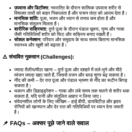
उपवास और डिटॉक्स:
नवरात्रि के दौरान सात्विक उपवास शरीर से
विषाक्त तत्वों को बाहर निकालता है और पाचन तंत्र को आराम देता है।
मानसिक शांति:
पूजा, भजन और ध्यान से तनाव कम होता है और
मानसिक संतुलन मिलता है।
शारीरिक सक्रियता:
दुर्गा पूजा के दौरान पंडाल घूमना, नृत्य और गरबा
जैसी गतिविधियाँ शरीर को फिट और सक्रिय बनाए रखती हैं।
सोशल कनेक्शन:
परिवार और समुदाय के साथ समय बिताना मानसिक
स्वास्थ्य और खुशी को बढ़ाता है।
⚠️️ संभावित नुकसान (Challenges):
ज्यादा तैलीय/मीठा खाना – दुर्गा पूजा और दशहरे में तले-भुने और मीठे
व्यंजन ज़्यादा खाए जाते हैं, जिससे वजन और ब्लड शुगर बढ़ सकता है।
नींद की कमी – देर रात पूजा और पंडाल भ्रमण से नींद का रूटीन बिगड़
सकता है।
थकान और डिहाइड्रेशन – गरबा और लंबे समय तक चलने से शरीर थक
सकता है, यदि पानी और संतुलित आहार न लिया जाए।
संवेदनशील लोगों के लिए जोखिम – हाई बीपी, डायबिटीज़ और हृदय
रोगियों को खानपान और देर रात की गतिविधियों पर ध्यान देना जरूरी
है।
📌 FAQs – अक्सर पूछे जाने वाले सवाल