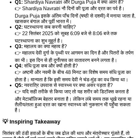
Q1:
Shardiya Navratri और Durga Puja में क्या अंतर है?
👉 Shardiya Navratri नौ दिनों की पूजा और व्रत का पर्व है।
Durga Puja इसके अंतिम पाँच दिनों (षष्ठी से दशमी) में मनाया जाता है,
खासकर बंगाल और पूर्वी भारत में।
Q2:
घटस्थापना कब करनी चाहिए?
👉 22 सितंबर 2025 को सुबह 6:09 बजे से 8:06 बजे तक
घटस्थापना का शुभ मुहूर्त है।
Q3:
महालय का क्या महत्व है?
👉 महालय देवी दुर्गा के पृथ्वी पर आगमन का दिन है और पितरों के तर्पण
का भी। इस दिन से ही दुर्गोत्सव का वातावरण बनने लगता है।
Q4:
संधि पूजा कब और क्यों होती है?
👉 अष्टमी और नवमी के बीच 48 मिनट का विशेष समय संधि पूजा का
होता है। मान्यता है कि इसी समय देवी ने चंड-मुंड का वध किया था।
Q5:
नवरात्रि उपवास से स्वास्थ्य पर क्या असर पड़ता है?
👉 यदि सही तरीके से किया जाए तो यह शरीर को डिटॉक्स करता है
और मेटाबॉलिज्म बेहतर बनाता है। लेकिन लंबे समय तक भूखे रहना या
तैलीय/तला हुआ व्रत का खाना स्वास्थ्य को नुकसान भी पहुँचा सकता
है।
💡 Inspiring Takeaway
सितंबर की ठंडी हवाओं के बीच जब ढोल की थाप और मंत्रोच्चार गूंजते हैं, तो