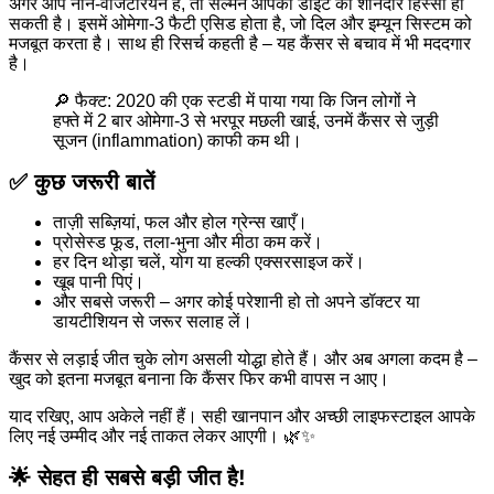
अगर आप नॉन-वेजिटेरियन हैं, तो सैल्मन आपकी डाइट का शानदार हिस्सा हो
सकती है। इसमें ओमेगा-3 फैटी एसिड होता है, जो दिल और इम्यून सिस्टम को
मजबूत करता है। साथ ही रिसर्च कहती है – यह कैंसर से बचाव में भी मददगार
है।
🔎 फैक्ट: 2020 की एक स्टडी में पाया गया कि जिन लोगों ने
हफ्ते में 2 बार ओमेगा-3 से भरपूर मछली खाई, उनमें कैंसर से जुड़ी
सूजन (inflammation) काफी कम थी।
✅ कुछ जरूरी बातें
ताज़ी सब्ज़ियां, फल और होल ग्रेन्स खाएँ।
प्रोसेस्ड फूड, तला-भुना और मीठा कम करें।
हर दिन थोड़ा चलें, योग या हल्की एक्सरसाइज करें।
खूब पानी पिएं।
और सबसे जरूरी – अगर कोई परेशानी हो तो अपने डॉक्टर या
डायटीशियन से जरूर सलाह लें।
कैंसर से लड़ाई जीत चुके लोग असली योद्धा होते हैं। और अब अगला कदम है –
खुद को इतना मजबूत बनाना कि कैंसर फिर कभी वापस न आए।
याद रखिए, आप अकेले नहीं हैं। सही खानपान और अच्छी लाइफस्टाइल आपके
लिए नई उम्मीद और नई ताकत लेकर आएगी। 🌿✨
🌟 सेहत ही सबसे बड़ी जीत है!