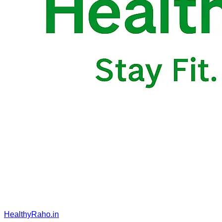
HealthyRaho.in